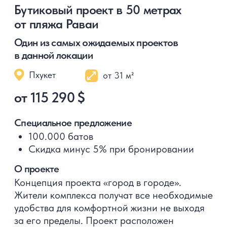
Роскошные апартаменты Пхукета
на пляже Банг Тао
Всего 50 метров до моря
Пхукет
от 47-426 м²
от 251 425 $
Специальное предложение
Беспроцентная рассрочка на 1 год
О проекте
Проект сочетает в себе богатый природный
ландшафт, парки, озера, сады
с современными и комфортными квартирами.
Комплекс имеет очень привлекательное
расположение: в непосредственной близости
к морю и в пешей доступности от района
Лагуна. Инфраструктура района развита, что
обеспечивает проекту популярность среди
туристов и инвесторов
Анализ доходности
Прогнозируемая доходность 8−10%
годовых, до 40% ожидаемый рост