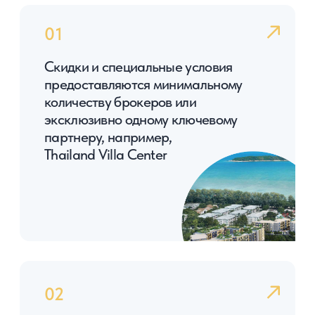
Старт продаж самого
ожидаемого проекта
2025 года — The TITLE MODEVA
Премиальный комплекс в 500 метрах
от пляжа БАНГТАО.
Проект, который так ждали все
инвесторы с лучшим соотношением
цены и качества!