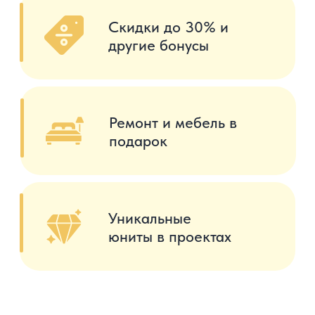
Thailand Villa Center —
ваш
надёжный
партнёр
крупных
и проверенных
застройщиков
Пхукета
Мы сотрудничаем с ведущими
компаниями, что даёт нам доступ
к эксклюзивным предстартам продаж,
недоступным для широкой аудитории,
и гарантирует вам лучшие предложения
на рынке