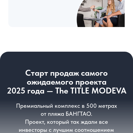
Скачайте каталог
специальных
предложений на март
2026
Скачать каталог
Бутиковый проект в 50 метрах
от пляжа Раваи
Один из самых ожидаемых проектов
в данной локации
Пхукет
от 31 м²