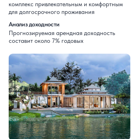
03
Мы сотрудничаем только
с крупными и надежными
компаниями, застройщиками
на острове и обладаем закрытой
информацией, доступной только
нашим клиентам
04
Помогаем нашим клиентам
инвестировать в недвижимость
на Пхукете