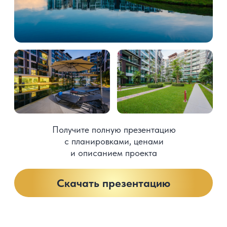
Система «Умный дом», интеллектуальное
освещение Control позволяет включать/
выключать весь дом, когда вы уходите или
приходите, быстро запускать плейлист
и получать сигнал о том, что дом
не заперт
Анализ доходности
Подтверждённая арендная доходность
на примере предыдущих проектов
застройщика составит до 10% в год