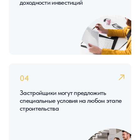
остров является фешенебельным курортом
мирового уровня и привлекает тысячи
туристов каждый год
от 350 000 $
от 85 000 $
Цены на виллы
Цены на апартаменты
до 8%
до 12%
годовых
годовых
Арендная
Арендная доходность
доходность вилл
апартаментов