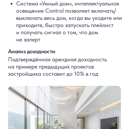
живут на Пхукете, владеют
тайским языком, поэтому
работают с застройщиками
без посредников
02
Рекомендуют надежных
застройщиков и проекты с высоким
инвестиционным потенциалом
03
Проверят застройщика