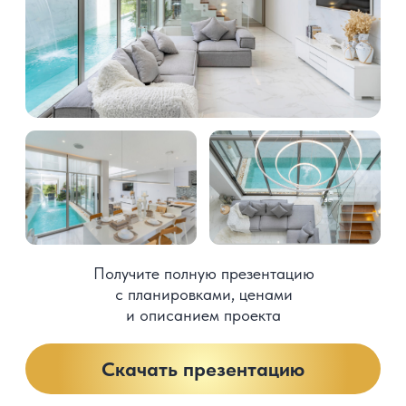
и документацию, просчитают
риски и проведут сделку без
комиссии для клиентов
Получить консультацию
Более 10 лет в сфере инвестиций
и недвижимости
ThailandVilla.Center@gmail.com
+66 95 345 9800
Консультация эксперта по недвижимости