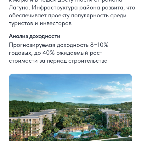
О проекте
Респектабельные виллы расположены
в северной части Камала. Дизайн
каждой виллы продуман до мельчайших
деталей, чтобы удовлетворить самый
изысканный вкус
Анализ доходности
Прогнозируемая доходность от 8%
годовых. Рост стоимости за период
строительства от 15% в год