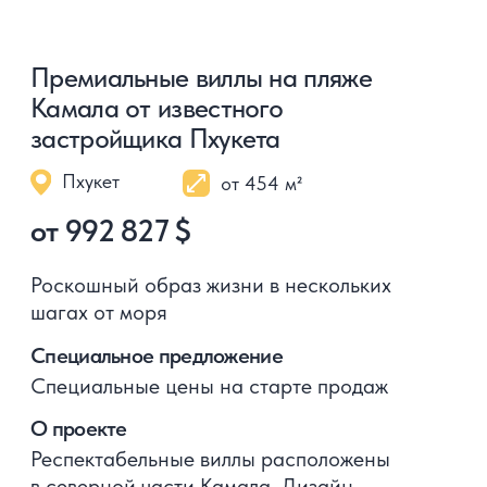
Политика конфиденциальности
Thailand Villa Center TVC ESTATE CO., LTD.
Address: Boat Lagoon 22/35 Moo 3 Vichit Muang
Phuket Phuket 83000 Thailand