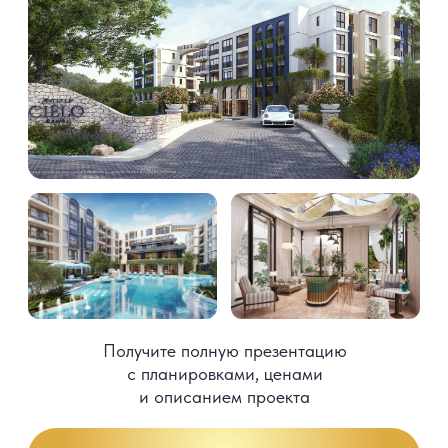
Комплекс уникальных вилл
в живописном районе Пхукета
Виллы можно сдавать в аренду или
использовать для собственного проживания
Пхукет
от 373 м²
от 500 844 $
Специальное предложение
На виллы действуют промо цены.
Система умный дом и солнечные панели
входят в стоимость
О проекте
Виллы расположены в сердце острова
на берегу живописного озера
с неповторимым видом на горы.
Инфраструктура района развита, что делает
комплекс привлекательным и комфортным
для долгосрочного проживания
Анализ доходности