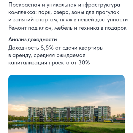
Скачать презентацию
Современные виллы в стиле
городской жизни в престижном
районе Пхукета
Пхукет
от 398 м²
от 659 822 $
Специальное предложение
Скидка 5% и встроенная мебель
и техника в подарок
О проекте
Комплекс находится в 5 минутах от пляжей
Лаян и Банг Тао
В жилом комплексе представлены такие
удобства:
2 спортивных зала, клубный дом, зоны
для совместной работы и общения,
ресторан, прогулочные зеленые зоны,
общие бассейны