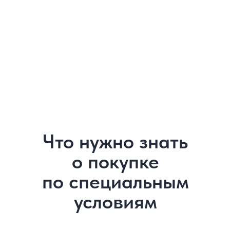
03
Важное преимущество покупки
на специальных условиях
заключается в повышенной
доходности инвестиций
04
Застройщики могут предложить
специальные условия на любом этапе
строительства