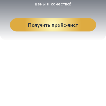
от 115 290 $
Специальное предложение
100.000 батов
Скидка минус 5% при бронировании
О проекте
Концепция проекта «город в городе».
Жители комплекса получат все необходимые
удобства для комфортной жизни не выходя
за его пределы. Проект расположен
в топовой локации острова — район Раваи,
с развитой инфраструктурой, что
обеспечивает непрерывный интерес
туристов и инвесторов к недвижимости
здесь. Эти квартиры идеально подходят как
для личного проживания, так и для сдачи
в аренду, учитывая отличное расположение
и качество строительства
Анализ доходности
Прогнозируемая доходность 10% годовых
от аренды и более 30% рост стоимости
за период строительства