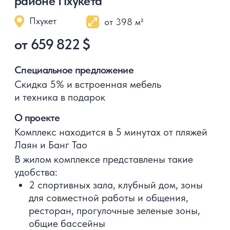
Опытная команда
Thailand Villa Center
01
Наши специалисты давно