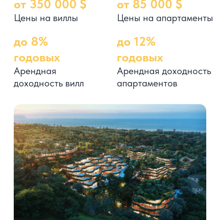
Готовые квартиры в 300м от пляжа
Най Янг, Пхукет
Выгодная цена в одной из лучших
локаций Пхукета
Пхукет
от 31-66 м²
от 85 000 $
Специальное предложение
Первый взнос 30%
Оставшиеся 70% в рассрочку на 1 год
О проекте
Прекрасная и уникальная инфраструктура
комплекса: парк, озеро, зоны для прогулок
и занятий спортом, пляж в пешей доступности
Ремонт под ключ, мебель и техника в подарок
Анализ доходности
Доходность 8,5% от сдачи квартиры
в аренду, средняя ожидаемая
капитализация проекта от 30%