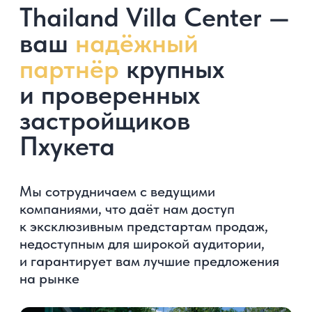
Получите каталог квартир в
Таиланде от 85 000$ с
рассрочкой 0% +
выгодные
предложения месяца
—
ответьте на 5 вопросов