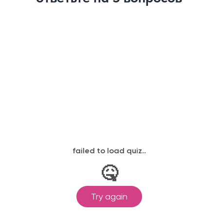
01
Скидки и специальные условия
предоставляются минимальному
количеству брокеров или
эксклюзивно одному ключевому
партнеру, например,
Thailand Villa Center
02
Такие предложения ограничены
по времени, поэтому часто решение
нужно принимать быстро